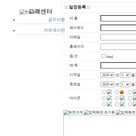
:: 일정등록 ::
고객센터
· 이 름
공지사항
· 패스워드
자유게시판
· 이메일
· 홈페이지
· 옵 션
html
· 제 목
· 시작일
년
월
· 종료일
년
월
· 아이콘